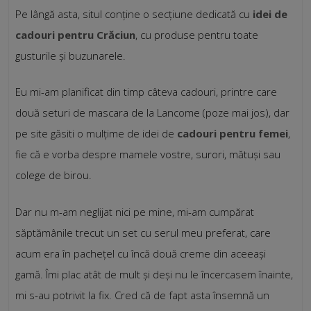
Pe lângă asta, situl conține o secțiune dedicată cu
idei de
cadouri pentru Crăciun
, cu produse pentru toate
gusturile și buzunarele.
Eu mi-am planificat din timp câteva cadouri, printre care
două seturi de mascara de la Lancome (poze mai jos), dar
pe site găsiti o mulțime de idei de
cadouri pentru femei
,
fie că e vorba despre mamele vostre, surori, mătuși sau
colege de birou.
Dar nu m-am neglijat nici pe mine, mi-am cumpărat
săptămânile trecut un set cu serul meu preferat, care
acum era în pachețel cu încă două creme din aceeași
gamă. Îmi plac atât de mult și deși nu le încercasem înainte,
mi s-au potrivit la fix. Cred că de fapt asta însemnă un