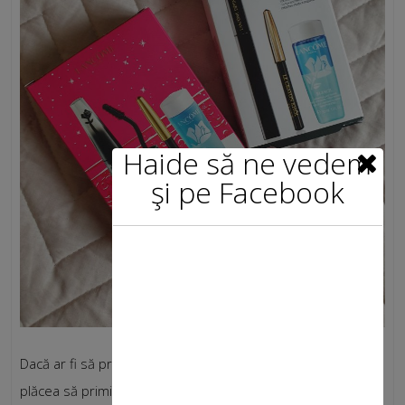
Haide să ne vedem
şi pe Facebook
Dacă ar fi să primiți cadou ceva din sfera cosmetică, ce v-ar
plăcea să primiți?