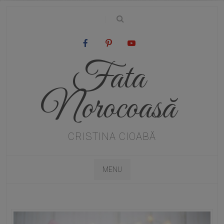
|
Fata
Norocoasă
CRISTINA CIOABĂ
MENU