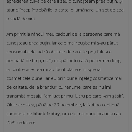
aprecierea cuiva pe care îl sau o cunoșteam prea puțin. Și
atunci încep întrebările, o carte, o lumânare, un set de ceai,
o sticlă de vin?
Am primit la rândul meu cadouri de la persoane care mă
cunoșteau prea puțin, iar cele mai reușite mi s-au părut
consumabilele, adică obictele de care te poți folosi o
perioadă de timp, nu îți ocupă loc în casă pe termen lung,
iar dintre acestea mi-au făcut plăcere în special
cosmeticele bune. Iar eu prin bune înțeleg cosmetice mai
de calitate, de la branduri cu renume, care să nu îmi
transmită mesajul “am luat primul lucru pe care l-am găsit”.
Zilele acestea, până pe 29 noiembrie, la Notino continuă
campania de
black friday
, iar cele mai bune branduri au
25% reducere.