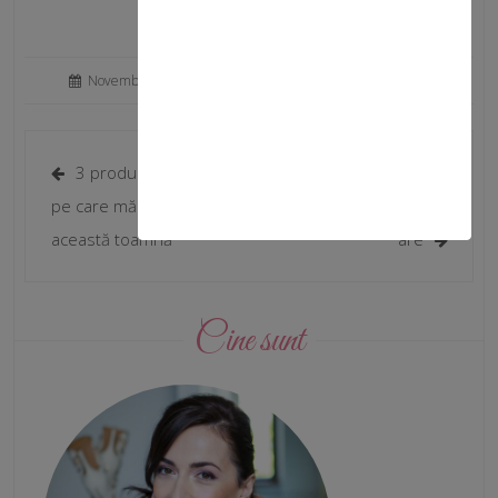
November 28, 2020
/
Fata Norocoasa
/
Shopping
3 produse cosmetice
Vine iarna, bine-mi pare,
pe care mă bazez în
tenul meu protectie
această toamnă
are
Cine sunt