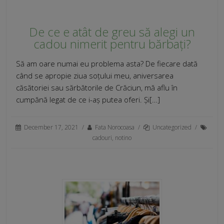
De ce e atât de greu să alegi un
cadou nimerit pentru bărbați?
Să am oare numai eu problema asta? De fiecare dată
când se apropie ziua soțului meu, aniversarea
căsătoriei sau sărbătorile de Crăciun, mă aflu în
cumpănă legat de ce i-aș putea oferi. Și[…]
December 17, 2021
/
Fata Norocoasa
/
Uncategorized
/
cadouri
,
notino