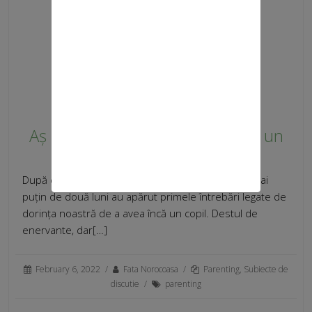
Aș mai lua-o de la capăt cu încă un
copil?
După ce am avut-o pe Silvia, primul meu copil, la mai
puțin de două luni au apărut primele întrebări legate de
dorința noastră de a avea încă un copil. Destul de
enervante, dar[…]
February 6, 2022
/
Fata Norocoasa
/
Parenting
,
Subiecte de
discutie
/
parenting