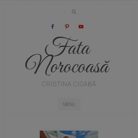
|
Fata
Norocoasă
CRISTINA CIOABĂ
MENU