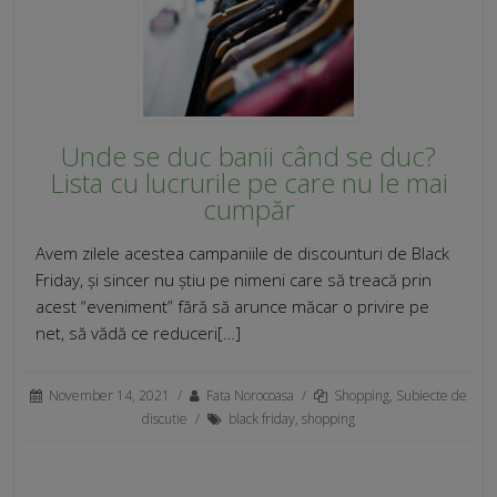
Unde se duc banii când se duc?
Lista cu lucrurile pe care nu le mai
cumpăr
Avem zilele acestea campaniile de discounturi de Black
Friday, și sincer nu știu pe nimeni care să treacă prin
acest “eveniment” fără să arunce măcar o privire pe
net, să vădă ce reduceri[…]
November 14, 2021
/
Fata Norocoasa
/
Shopping
,
Subiecte de
discutie
/
black friday
,
shopping