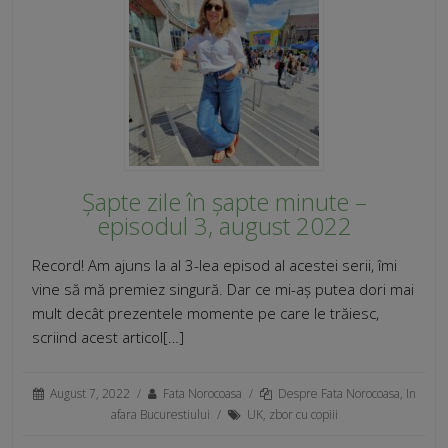
Șapte zile în șapte minute –
episodul 3, august 2022
Record! Am ajuns la al 3-lea episod al acestei serii, îmi
vine să mă premiez singură. Dar ce mi-aș putea dori mai
mult decât prezentele momente pe care le trăiesc,
scriind acest articol[…]
August 7, 2022
/
Fata Norocoasa
/
Despre Fata Norocoasa
,
In
afara Bucurestiului
/
UK
,
zbor cu copiii