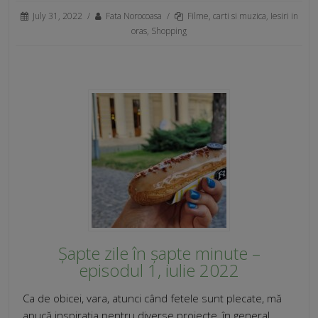
July 31, 2022
/
Fata Norocoasa
/
Filme, carti si muzica
,
Iesiri in
oras
,
Shopping
Șapte zile în șapte minute –
episodul 1, iulie 2022
Ca de obicei, vara, atunci când fetele sunt plecate, mă
apucă inspirația pentru diverse proiecte, în general