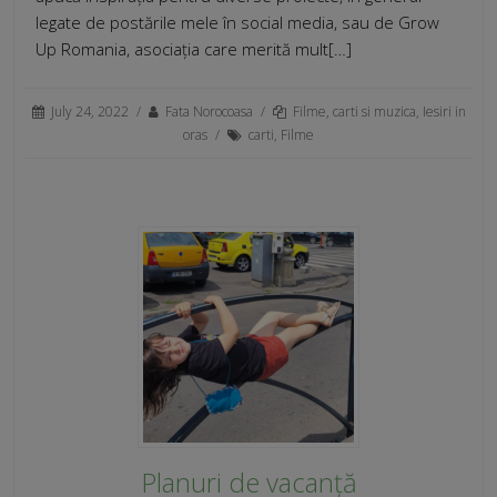
legate de postările mele în social media, sau de Grow
Up Romania, asociația care merită mult[…]
July 24, 2022
/
Fata Norocoasa
/
Filme, carti si muzica
,
Iesiri in
oras
/
carti
,
Filme
Planuri de vacanță