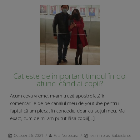
Cat este de important timpul în doi
atunci când ai copii?
Acum ceva vreme, m-am trezit apostrofată în
comentariile de pe canalul meu de youtube pentru
faptul că am plecat în concediu doar cu soțul meu. Mai
exact, cum de mi-am putut lăsa copiii[…]
October 26, 2021
/
Fata Norocoasa
/
Iesiri in oras
,
Subiecte de