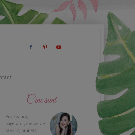
ntact
Cine sunt
Ardeleancă,
săgetator, medie de
statură, brunetă,