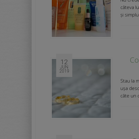
câteva lu
și simplu
Co
12
JUN
2019
Stau la m
ușa desc
câte un c