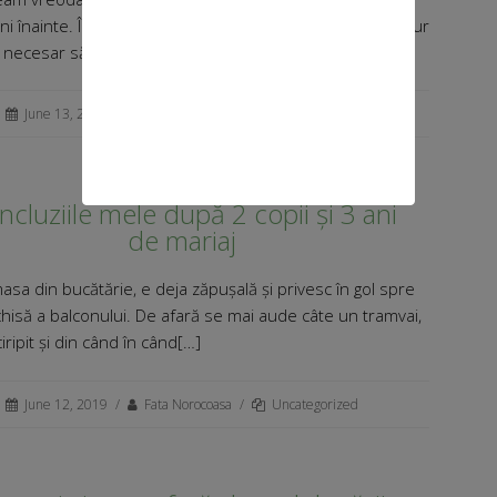
ni înainte. Însă sunt în acea etapă a vieții în care este pur
 necesar să fac asta. Și[…]
June 13, 2019
/
Fata Norocoasa
/
Uncategorized
ncluziile mele după 2 copii și 3 ani
de mariaj
asa din bucătărie, e deja zăpușală și privesc în gol spre
hisă a balconului. De afară se mai aude câte un tramvai,
iripit și din când în când[…]
June 12, 2019
/
Fata Norocoasa
/
Uncategorized