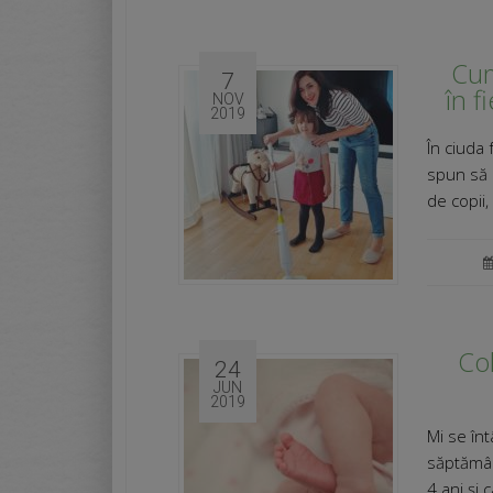
Cum
7
în f
NOV
2019
În ciuda
spun să 
de copii,
Col
24
JUN
2019
Mi se în
săptămân
4 ani și 