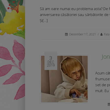
Să am oare numai eu problema asta? De fi
aniversarea căsătoriei sau sărbătorile de 
Și[…]
December 17, 2021
/
Fata
Jon
3
DEC
2019
Acum cât
frumuseț
set de p
mult. Eu