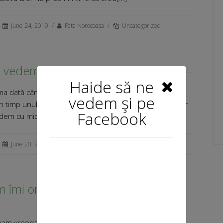
June 24, 2019
/
Fata Norocoasa
/
Uncategorized
 vedem duminică la Iarmaroc Zen
Haide să ne
ma dată când vă scriu despre evenimentul acesta,
vedem şi pe
în timp unul dintre favoritele mele. Așa că duminică sper
Facebook
dem cu mic, cu mare la Iarmaroc Zen, eu voi[…]
June 20, 2019
/
Fata Norocoasa
/
Uncategorized
 îmi organizez cosmeticele pentru
vacanță
am vreodată că o să ajung să programez toată vara cu