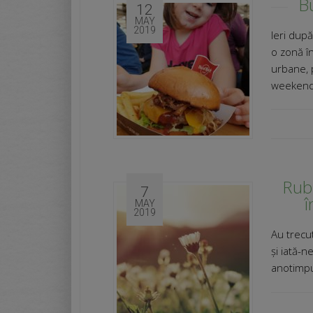
B
12
MAY
2019
Ieri dup
o zonă în
urbane, 
weekend 
Rubr
7
î
MAY
2019
Au trecut
și iată-n
anotimpu