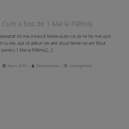
Cum a fost de 1 Mai la Păltiniș
așteptat să mai crească fetele puțin ca să ne fie mai ușor
 cu ele, așă că alături de alte două familii ne-am făcut
 pentru 1 Mai la Păltiniș,[…]
May 6, 2019
/
Fata Norocoasa
/
Uncategorized