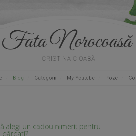
Fata Norocoasă
CRISTINA CIOABĂ
e
Blog
Categorii
My Youtube
Poze
Co
să alegi un cadou nimerit pentru
bărbați?