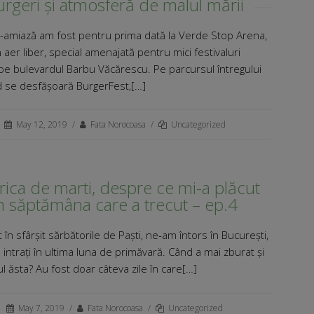
urgeri și atmosferă de malul mării
ă-amiază am fost pentru prima dată la Verde Stop Arena,
 aer liber, special amenajată pentru mici festivaluri
pe bulevardul Barbu Văcărescu. Pe parcursul întregului
se desfășoară BurgerFest,[…]
May 12, 2019
/
Fata Norocoasa
/
Uncategorized
ica de marti, despre ce mi-a plăcut
n săptămâna care a trecut – ep.4
 în sfârșit sărbătorile de Paști, ne-am întors în București,
e intrați în ultima luna de primăvară. Când a mai zburat și
l ăsta? Au fost doar câteva zile în care[…]
May 7, 2019
/
Fata Norocoasa
/
Uncategorized