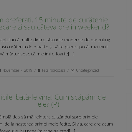
 preferati, 15 minute de curătenie
iecare zi sau câteva ore în weekend?
 faptului că multe dintre sfaturile moderne de parenting
lași curățenia de o parte și să te preocupi cât mai mult
 vă mărturisesc că mie îmi e foarte[…]
November 7, 2019
/
Fata Norocoasa
/
Uncategorized
icile, bată-le vina! Cum scăpăm de
ele? (P)
tâmplă des să mă reîntorc cu gândul spre primele
i de la nașterea primei mele fetițe, Silvia, care are acum
câteva zile. Nu prea îmi vine să cred[…]