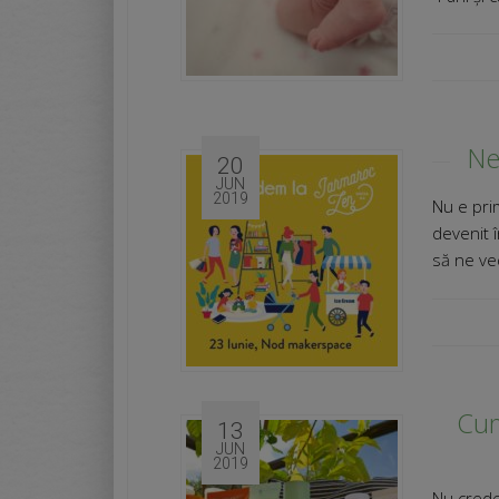
Ne
20
JUN
2019
Nu e pri
devenit 
să ne ve
Cum
13
JUN
2019
Nu crede