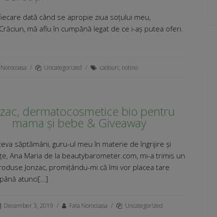
ecare dată când se apropie ziua soțului meu,
Crăciun, mă aflu în cumpănă legat de ce i-aș putea oferi.
 Norocoasa
/
Uncategorized
/
cadouri
,
notino
zac, dermatocosmetice bio pentru
mama și bebe & Giveaway
eva săptămâni, guru-ul meu în materie de îngrijire și
e, Ana Maria de la beautybarometer.com, mi-a trimis un
roduse Jonzac, promițându-mi că îmi vor placea tare
 până atunci[…]
December 3, 2019
/
Fata Norocoasa
/
Uncategorized