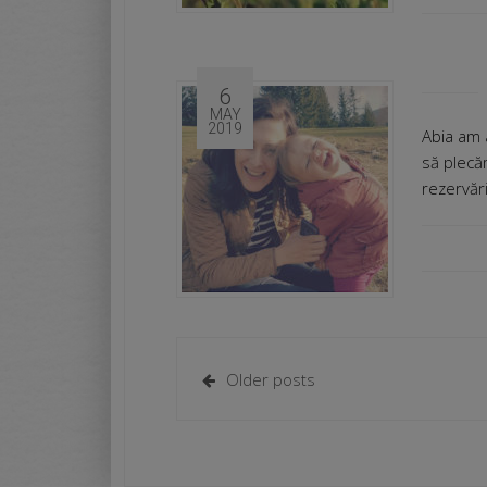
6
MAY
2019
Abia am 
să plecăm
rezervări
Older posts