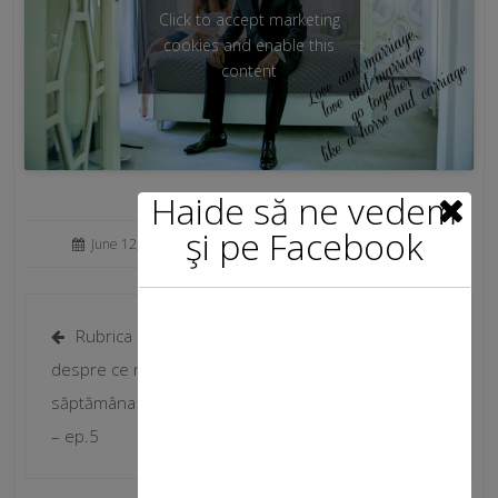
Click to accept marketing
cookies and enable this
content
Haide să ne vedem
şi pe Facebook
June 12, 2019
/
Fata Norocoasa
/
Uncategorized
Rubrica de marti,
Cum îmi organizez
despre ce mi-a plăcut în
cosmeticele pentru
săptămâna care a trecut
vacanță
– ep.5