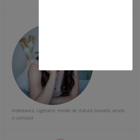
Cine sunt
Ardeleancă, săgetator, medie de statură, brunetă, veselă
și curioasă