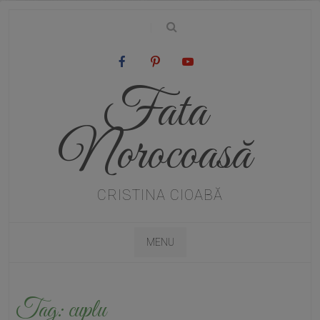
|
Fata
Norocoasă
CRISTINA CIOABĂ
MENU
Tag:
cuplu