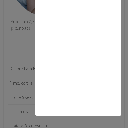
Ardeleancă, săgetator, medie de statură, brunetă, veselă
și curioasă
Categorii
Despre Fata Norocoasa
Filme, carti si muzica
Home Sweet Home
Iesiri in oras
In afara Bucurestiului