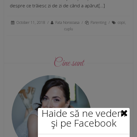
despre ce trăiesc zi de zi de când a apărut[…]
October 11, 2018
/
Fata Norocoasa
/
Parenting
/
copii
,
cuplu
Cine sunt
Haide să ne vedem
şi pe Facebook