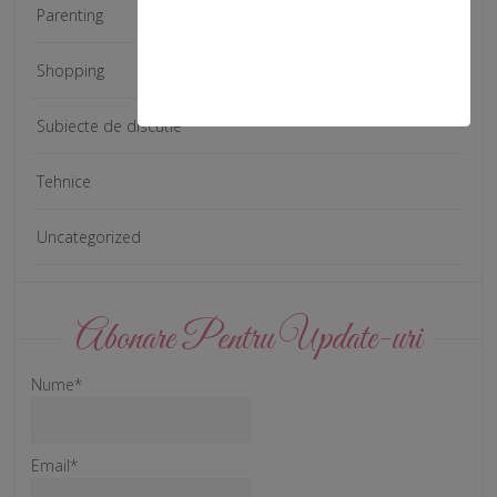
Parenting
Shopping
Subiecte de discutie
Tehnice
Uncategorized
Abonare Pentru Update-uri
Nume*
Email*