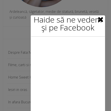
Ardeleancă, săgetator, medie de statură, brunetă, veselă
Haide să ne vedem
și curioasă
şi pe Facebook
Categorii
Despre Fata Norocoasa
Filme, carti si muzica
Home Sweet Home
Iesiri in oras
In afara Bucurestiului