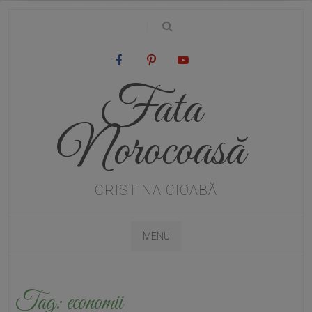
|
Fata
Norocoasă
CRISTINA CIOABĂ
MENU
Tag:
economii