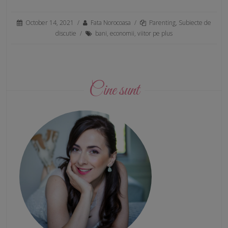
October 14, 2021
/
Fata Norocoasa
/
Parenting
,
Subiecte de
discutie
/
bani
,
economii
,
viitor pe plus
Cine sunt