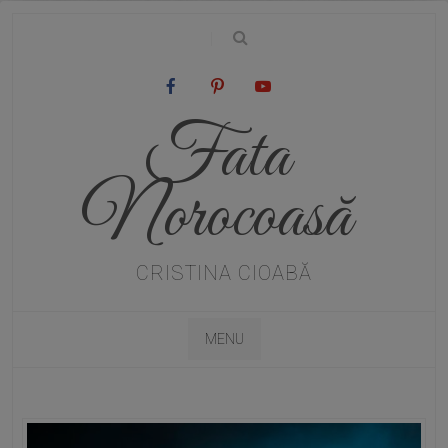
|
Fata
Norocoasă
CRISTINA CIOABĂ
MENU