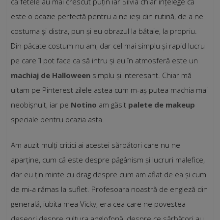
că fetele au mai crescut puțin iar Silvia chiar înțelege că
este o ocazie perfectă pentru a ne ieși din rutină, de a ne
costuma și distra, pun și eu obrazul la bătaie, la propriu.
Din păcate costum nu am, dar cel mai simplu și rapid lucru
pe care îl pot face ca să intru și eu în atmosferă este un
machiaj de Halloween
simplu și interesant. Chiar mă
uitam pe Pinterest zilele astea cum m-aș putea machia mai
neobișnuit, iar pe
Notino
am găsit
palete de makeup
speciale pentru ocazia asta.
Am auzit mulți critici ai acestei sărbători care nu ne
aparține, cum că este despre păgânism și lucruri malefice,
dar eu țin minte cu drag despre cum am aflat de ea și cum
de mi-a rămas la suflet. Profesoara noastră de engleză din
generală, iubita mea Vicky, era cea care ne povestea
deseori despre cultura anglofonă, despre ce sărbători au,