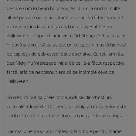
despre cum își beau britanicii ceaiul la ora cinci și multe
altele pe care noi le ascultam fascinați. Să fi fost vreo 29
octombrie, în clasa a 5-a, când ne-a povestit despre
Halloween, iar apoi chiar în ziua sărbătorii, când ea a ajuns
în clasă și a vrut să se așeze, un coleg cu o mască hidoasă
pe cap ieșit de sub catedră și a speriat-o. Cu toții am râs,
deși Vicky nu înțelesese inițial de ce i s-a făcut respectiva
farsă, atât de neobișnuit era să se întâmple ceva de
Halloween.
Eu cred că pot să preiei orice, inclusiv din chestiuni
culturale aduse din Occident, iar sculptatul dovlecilor este
unul dintre cele mai faine obiceiuri pe care le-am adoptat.
Dar mai bine să vă arăt câteva idei simple pentru mame