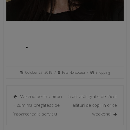
October 27, 2019
/
Fata Norocoasa
/
Shopping
Makeup pentru birou
5 activităti gratis de făcut
– cum mă pregătesc de
alături de copii în orice
întoarcerea la serviciu
weekend