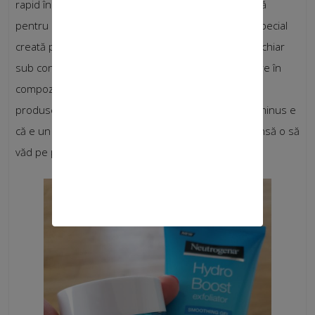
rapid în piele, miroase frumos și e excelentă ca bază
pentru BB creamul pe care îl folosesc acum. Fiind special
creată pentru pielea mixtă ține sebumul din zona T chiar
sub control. Am mai apreciat de asemenea că nu are în
compoziție nici un fel de alcool, atât de prezent în
produsele pentru pielea mixtă sau grasă. Singurul minus e
că e un pic cam light totuși pentru anotimpul rece, însă o să
văd pe parcurs cum o să compensez treaba asta.