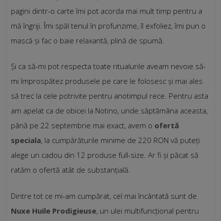
pagini dintr-o carte îmi pot acorda mai mult timp pentru a
mă îngriji. Îmi spăl tenul în profunzime, îl exfoliez, îmi pun o
mască și fac o baie relaxantă, plină de spumă.
Și ca să-mi pot respecta toate ritualurile aveam nevoie să-
mi împrospătez produsele pe care le folosesc și mai ales
să trec la cele potrivite pentru anotimpul rece. Pentru asta
am apelat ca de obicei la Notino, unde săptămâna aceasta,
până pe 22 septembrie mai exact, avem o
ofertă
speciala
, la cumpărăturile minime de 220 RON vă puteți
alege un cadou din 12 produse full-size. Ar fi și păcat să
ratăm o ofertă atât de substanțială.
Dintre tot ce mi-am cumpărat, cel mai încântată sunt de
Nuxe Huile Prodigieuse
, un ulei multifuncțional pentru