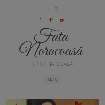
|
Fata
Norocoasă
CRISTINA CIOABĂ
MENU