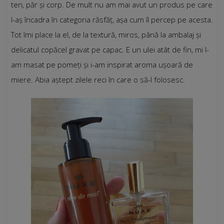
ten, păr și corp. De mult nu am mai avut un produs pe care
l-aș încadra în categoria răsfăț, așa cum îl percep pe acesta.
Tot îmi place la el, de la textură, miros, până la ambalaj și
delicatul copăcel gravat pe capac. E un ulei atât de fin, mi l-
am masat pe pomeți și i-am inspirat aroma ușoară de
miere. Abia aștept zilele reci în care o să-l folosesc.