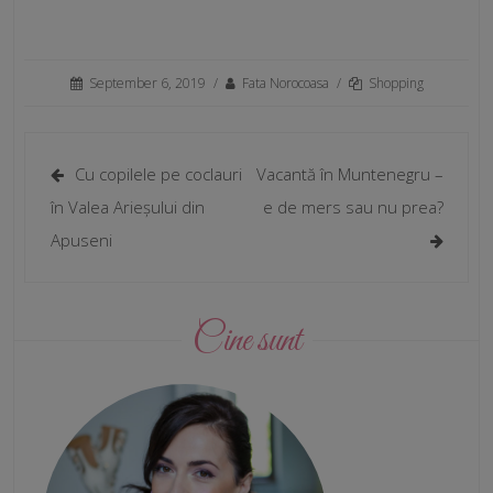
September 6, 2019
/
Fata Norocoasa
/
Shopping
Cu copilele pe coclauri
Vacantă în Muntenegru –
în Valea Arieșului din
e de mers sau nu prea?
Apuseni
Cine sunt