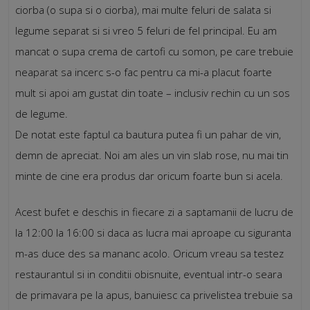
ciorba (o supa si o ciorba), mai multe feluri de salata si
legume separat si si vreo 5 feluri de fel principal. Eu am
mancat o supa crema de cartofi cu somon, pe care trebuie
neaparat sa incerc s-o fac pentru ca mi-a placut foarte
mult si apoi am gustat din toate – inclusiv rechin cu un sos
de legume.
De notat este faptul ca bautura putea fi un pahar de vin,
demn de apreciat. Noi am ales un vin slab rose, nu mai tin
minte de cine era produs dar oricum foarte bun si acela.
Acest bufet e deschis in fiecare zi a saptamanii de lucru de
la 12:00 la 16:00 si daca as lucra mai aproape cu siguranta
m-as duce des sa mananc acolo. Oricum vreau sa testez
restaurantul si in conditii obisnuite, eventual intr-o seara
de primavara pe la apus, banuiesc ca privelistea trebuie sa