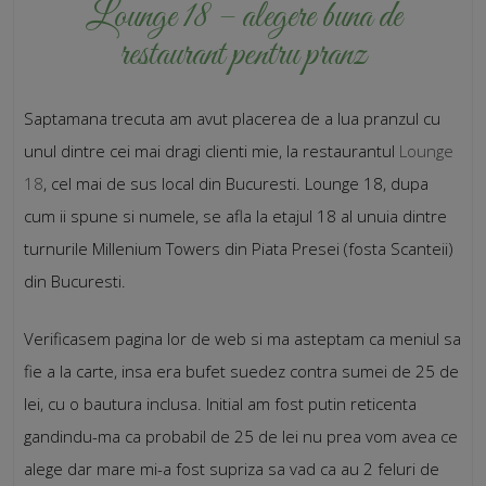
Lounge 18 – alegere buna de
restaurant pentru pranz
Saptamana trecuta am avut placerea de a lua pranzul cu
unul dintre cei mai dragi clienti mie, la restaurantul
Lounge
18
, cel mai de sus local din Bucuresti. Lounge 18, dupa
cum ii spune si numele, se afla la etajul 18 al unuia dintre
turnurile Millenium Towers din Piata Presei (fosta Scanteii)
din Bucuresti.
Verificasem pagina lor de web si ma asteptam ca meniul sa
fie a la carte, insa era bufet suedez contra sumei de 25 de
lei, cu o bautura inclusa. Initial am fost putin reticenta
gandindu-ma ca probabil de 25 de lei nu prea vom avea ce
alege dar mare mi-a fost supriza sa vad ca au 2 feluri de