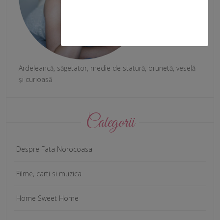
Ardeleancă, săgetator, medie de statură, brunetă, veselă
și curioasă
Categorii
Despre Fata Norocoasa
Filme, carti si muzica
Home Sweet Home