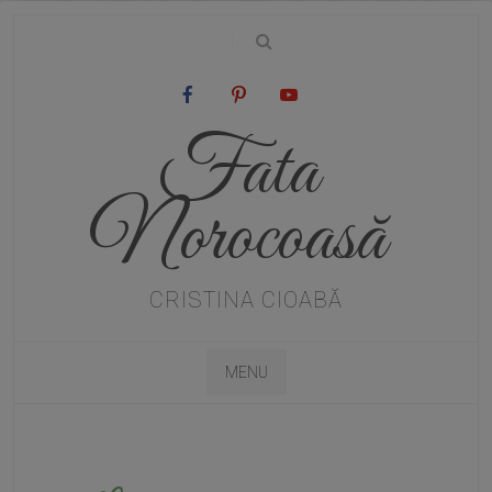
|
Fata
Norocoasă
CRISTINA CIOABĂ
MENU