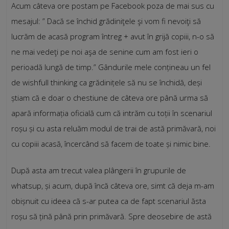
Acum câteva ore postam pe Facebook poza de mai sus cu
mesajul: ” Dacă se închid grădiniţele şi vom fi nevoiţi să
lucrăm de acasă program întreg + avut în grijă copiii, n-o să
ne mai vedeţi pe noi aşa de senine cum am fost ieri o
perioadă lungă de timp.” Gândurile mele conțineau un fel
de wishfull thinking ca grădinițele să nu se închidă, deși
știam că e doar o chestiune de câteva ore până urma să
apară informația oficială cum că intrăm cu toții în scenariul
roșu și cu asta reluăm modul de trai de astă primăvară, noi
cu copiii acasă, încercând să facem de toate și nimic bine.
După asta am trecut valea plângerii în grupurile de
whatsup, și acum, după încă câteva ore, simt că deja m-am
obișnuit cu ideea că s-ar putea ca de fapt scenariul ăsta
roșu să țină până prin primăvară. Spre deosebire de astă