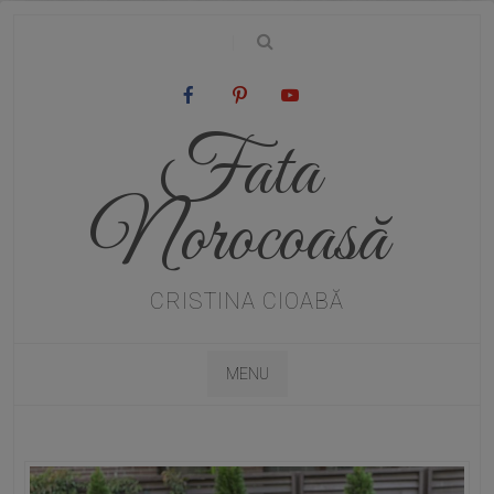
|
Fata
Norocoasă
CRISTINA CIOABĂ
MENU