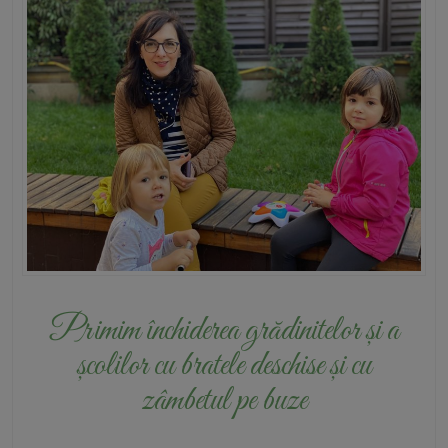
Primim închiderea grădinitelor și a
școlilor cu bratele deschise și cu
zâmbetul pe buze