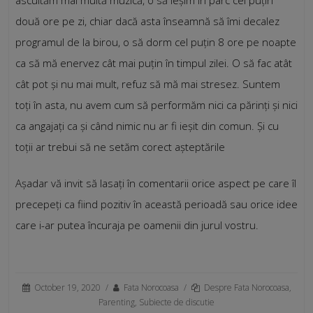
două ore pe zi, chiar dacă asta înseamnă să îmi decalez
programul de la birou, o să dorm cel puțin 8 ore pe noapte
ca să mă enervez cât mai puțin în timpul zilei. O să fac atât
cât pot și nu mai mult, refuz să mă mai stresez. Suntem
toți în asta, nu avem cum să performăm nici ca părinți și nici
ca angajați ca și când nimic nu ar fi ieșit din comun. Și cu
toții ar trebui să ne setăm corect așteptările
Așadar vă invit să lasați în comentarii orice aspect pe care îl
precepeți ca fiind pozitiv în această perioadă sau orice idee
care i-ar putea încuraja pe oamenii din jurul vostru.
October 19, 2020
/
Fata Norocoasa
/
Despre Fata Norocoasa
,
Parenting
,
Subiecte de discutie