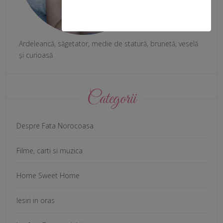
Ardeleancă, săgetator, medie de statură, brunetă, veselă
și curioasă
Categorii
Despre Fata Norocoasa
Filme, carti si muzica
Home Sweet Home
Iesiri in oras