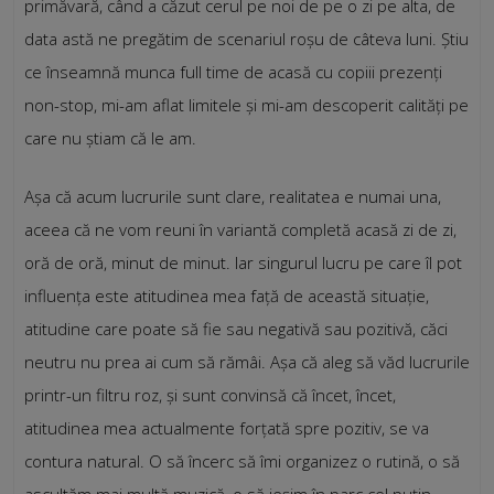
primăvară, când a căzut cerul pe noi de pe o zi pe alta, de
data astă ne pregătim de scenariul roșu de câteva luni. Știu
ce înseamnă munca full time de acasă cu copiii prezenți
non-stop, mi-am aflat limitele și mi-am descoperit calități pe
care nu știam că le am.
Așa că acum lucrurile sunt clare, realitatea e numai una,
aceea că ne vom reuni în variantă completă acasă zi de zi,
oră de oră, minut de minut. Iar singurul lucru pe care îl pot
influența este atitudinea mea față de această situație,
atitudine care poate să fie sau negativă sau pozitivă, căci
neutru nu prea ai cum să rămâi. Așa că aleg să văd lucrurile
printr-un filtru roz, și sunt convinsă că încet, încet,
atitudinea mea actualmente forțată spre pozitiv, se va
contura natural. O să încerc să îmi organizez o rutină, o să
ascultăm mai multă muzică, o să ieșim în parc cel puțin