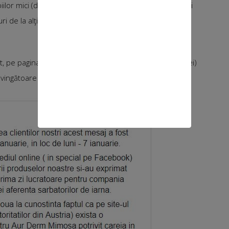
lor mici (dermatită atopică, psoriazis). Pediatrii care îmi
de la alţi pacienţi “că uite ce a funcţionat”, căci studii
rt, pe pagina de FB a Laur Med Plant (producătorii cremei)
onvingătoare după părerea mea, pe care o redau aici.