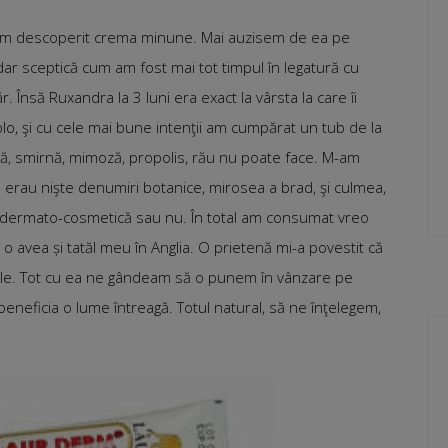
d am descoperit crema minune. Mai auzisem de ea pe
dar sceptică cum am fost mai tot timpul în legatură cu
Însă Ruxandra la 3 luni era exact la vârsta la care îi
incolo, şi cu cele mai bune intenţii am cumpărat un tub de la
lă, smirnă, mimoză, propolis, rău nu poate face. M-am
ă erau nişte denumiri botanice, mirosea a brad, şi culmea,
ă dermato-cosmetică sau nu. În total am consumat vreo
 avea și tatăl meu în Anglia. O prietenă mi-a povestit că
ucale. Tot cu ea ne gândeam să o punem în vânzare pe
neficia o lume întreagă. Totul natural, să ne înţelegem,