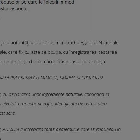
acţie a autorităţilor române, mai exact a Agenției Naționale
le, care fix cu asta se ocupă, cu înregistrarea, testarea,
 de pe piața din România. Răspunsul lor zice aşa:
 AUR DERM CREMA CU MIMOZA, SMIRNA SI PROPOLIS!
, cu declararea unor ingrediente naturale, continand in
fectul terapeutic specific, identificate de autoritatea
est sens.
nt, ANMDM a intreprins toate demersurile care se impuneau in
i.