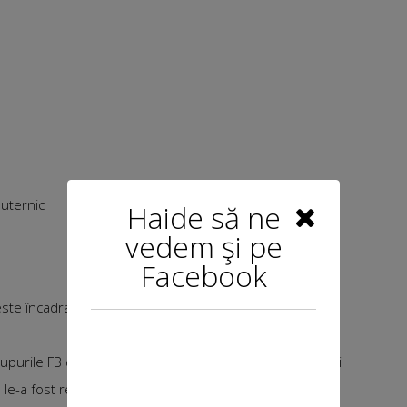
puternic
Haide să ne
vedem şi pe
Facebook
a este încadrată în segmentul medicamentelor
rupurile FB de mame se creează mici celule de isterie, și
e-a fost recomandată de pediatrii pentru uzul zilnic în