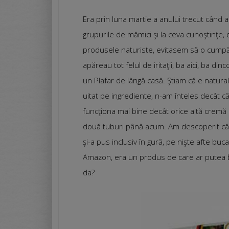
Era prin luna martie a anului trecut cân
grupurile de mămici şi la ceva cunoştinţe, 
produsele naturiste, evitasem să o cumpăr. 
apăreau tot felul de iritaţii, ba aici, ba d
un Plafar de lângă casă. Ştiam că e natura
uitat pe ingrediente, n-am înteles decât c
funcţiona mai bine decât orice altă crem
două tuburi până acum. Am descoperit că o
şi-a pus inclusiv în gură, pe nişte afte b
Amazon, era un produs de care ar putea be
da?