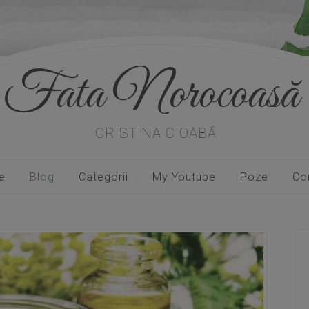
Fata Norocoasă
CRISTINA CIOABĂ
e
Blog
Categorii
My Youtube
Poze
Co