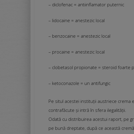
– diclofenac = antiinflamator puternic
– lidocaine = anestezic local
– benzocaine = anestezic local
– procaine = anestezic local
– clobetasol propionate = steroid foarte 
– ketoconazole = un antifungic
Pe situl acestei instituții austriece crem
contrafăcute și intră în sfera ilegalității.
Odată cu distribuirea acestui raport, pe g
pe bună dreptate, după ce această cremă l