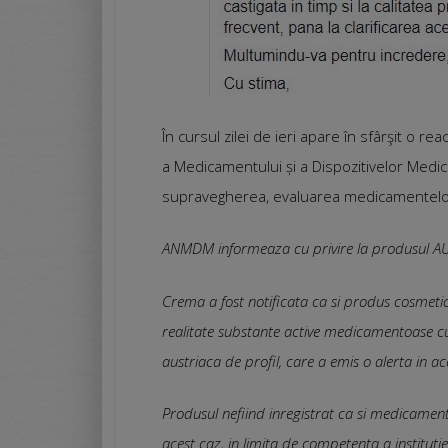
În cursul zilei de ieri apare în sfârşit o re
a Medicamentului și a Dispozitivelor Medica
supravegherea, evaluarea medicamentelor
ANMDM informeaza cu privire la produsul
Crema a fost notificata ca si produs cosmetic
realitate substante active medicamentoase cu e
austriaca de profil, care a emis o alerta in ac
Produsul nefiind inregistrat ca si medicame
acest caz, in limita de competenta a institutie