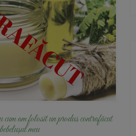
cum am folosit un produs contrafăcut
 bebelușul meu