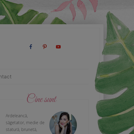
ntact
Cine sunt
Ardeleancă,
săgetator, medie de
statură, brunetă,