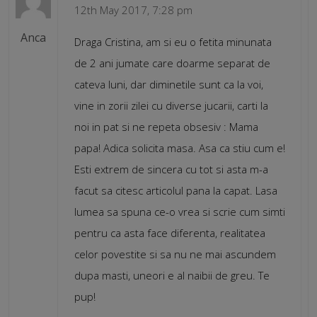
12th May 2017, 7:28 pm
Anca
Draga Cristina, am si eu o fetita minunata
de 2 ani jumate care doarme separat de
cateva luni, dar diminetile sunt ca la voi,
vine in zorii zilei cu diverse jucarii, carti la
noi in pat si ne repeta obsesiv : Mama
papa! Adica solicita masa. Asa ca stiu cum e!
Esti extrem de sincera cu tot si asta m-a
facut sa citesc articolul pana la capat. Lasa
lumea sa spuna ce-o vrea si scrie cum simti
pentru ca asta face diferenta, realitatea
celor povestite si sa nu ne mai ascundem
dupa masti, uneori e al naibii de greu. Te
pup!