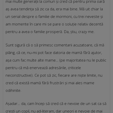
mai multe generații la comun și cred că pentru prima oară
aș avea tendința să zic ca da, era mai bine. Mă uit chiar la
un serial despre o familie de mormoni, cu trei neveste și
am momente în care mi se pare o soluție relativ decentă
pentru a avea o familie prosperă. Da, știu, crazy me.
Sunt sigură că o să primesc comentarii acuzatoare, că mă
plâng, că ce, nu-mi pot face datoria de mamă fără ajutor,
așa cum fac multe alte mame… (pe majoritatea nu le public
pentru că mă enervează adresările, criticele
neconstructive). Ce pot să zic, fiecare are niște limite, nu
cred că există mamă fără frustrări și mai ales mame
odihinite.
Așadar… da, cam încep să cred că e nevoie de un sat ca să
crești un copil, nu ad-literam, dar uneori e nevoie de mai