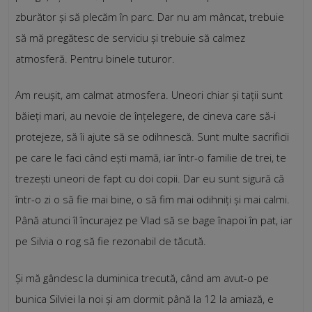
zburător și să plecăm în parc. Dar nu am mâncat, trebuie
să mă pregătesc de serviciu și trebuie să calmez
atmosferă. Pentru binele tuturor.
Am reușit, am calmat atmosfera. Uneori chiar și tații sunt
băieți mari, au nevoie de înțelegere, de cineva care să-i
protejeze, să îi ajute să se odihnescă. Sunt multe sacrificii
pe care le faci când ești mamă, iar într-o familie de trei, te
trezești uneori de fapt cu doi copii. Dar eu sunt sigură că
într-o zi o să fie mai bine, o să fim mai odihniți și mai calmi.
Până atunci îl încurajez pe Vlad să se bage înapoi în pat, iar
pe Silvia o rog să fie rezonabil de tăcută.
Și mă gândesc la duminica trecută, când am avut-o pe
bunica Silviei la noi și am dormit până la 12 la amiază, e