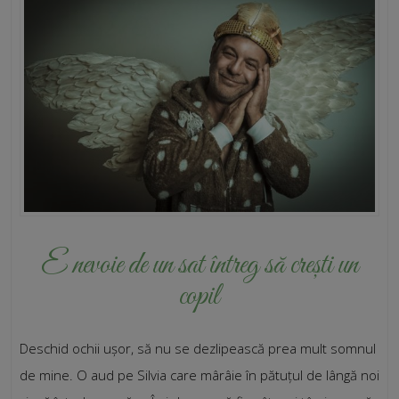
E nevoie de un sat întreg să crești un
copil
Deschid ochii ușor, să nu se dezlipească prea mult somnul
de mine. O aud pe Silvia care mârâie în pătuțul de lângă noi