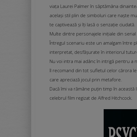
viața Laurei Palmer în săptămâna dinaintea 
același stil plin de simboluri care naște mult
te captivează și îți lasă o senzație ciudată.
Multe dintre personajele inițiale din seria
Întregul scenariu este un amalgam între plan
interpretat, desfășurate în interiorul tutu
Nu voi intra mai adânc în intrigă pentru a 
îl recomand din tot sufletul celor cărora l
care apreciază jocul prin metafore.
Dacă îmi va rămâne puțin timp în această 
celebrul film regizat de Alfred Hitchcock.