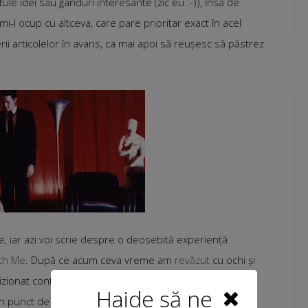
e idei sau gânduri interesante (zic eu :-)), însă de
i-l ocup cu altceva, care pare prioritar exact în acel
ii articolelor în avans, ca mai apoi să reușesc să păstrez
e, iar azi voi scrie despre o deosebită experiență
ith Me
. După ce acum ceva vreme am
revăzut
cu ochi și
izionat continuarea. Pentru cine își amintește subiectul
Haide să ne
n punct de vedere cronologic al lansării) sintetizează