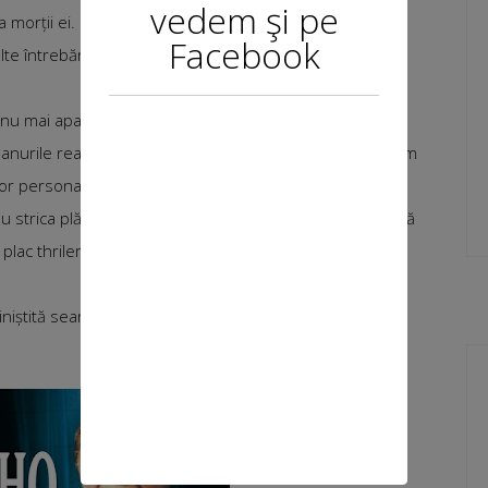
vedem şi pe
morții ei. Bineînțeles, regizat tot de David Lynch, în
Facebook
e întrebări și îți pune intens intuiția la încercare, filmul
l nu mai apar în continuare, iar unele au un joc minimal.
urile realității și subconștientului, cel puțin eu așa l-am
ror personajelor cheie.
nu strica plăcerea celor care urmează să vadă filmul, însă
e plac thrilerele non-horror (daca le pot spune așa) și
liniștită seară de duminică, aș vrea să urmăresc
Psycho
,