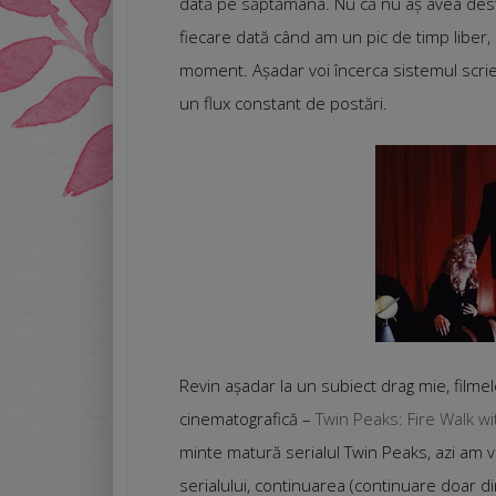
dată pe săptămâna. Nu că nu aș avea destul
fiecare dată când am un pic de timp liber, m
moment. Așadar voi încerca sistemul scrier
un flux constant de postări.
Revin așadar la un subiect drag mie, filmel
cinematografică –
Twin Peaks: Fire Walk w
minte matură serialul Twin Peaks, azi am v
serialului, continuarea (continuare doar di