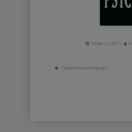
October 14, 2012
/
Cr
Cliseul trecerii timpului