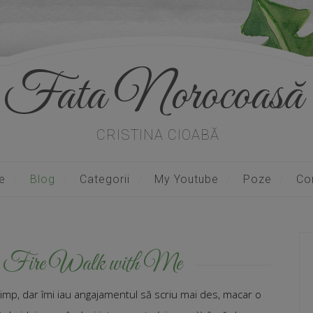
Fata Norocoasă
CRISTINA CIOABĂ
e
Blog
Categorii
My Youtube
Poze
Co
: Fire Walk with Me
imp, dar îmi iau angajamentul să scriu mai des, macar o