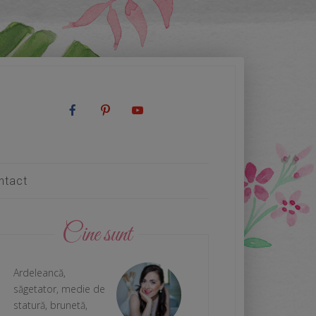
ntact
Cine sunt
Ardeleancă,
săgetator, medie de
statură, brunetă,